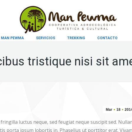
MAN PEWMA
SERVICIOS
TREKKING
CONTACTO
ibus tristique nisi sit ame
Mar
18
201
ringilla luctus neque, sed feugiat neque suscipit sed. Nulla
rtis porta ipsum lobortis in. Phasellus ut porttitor erat. Viva