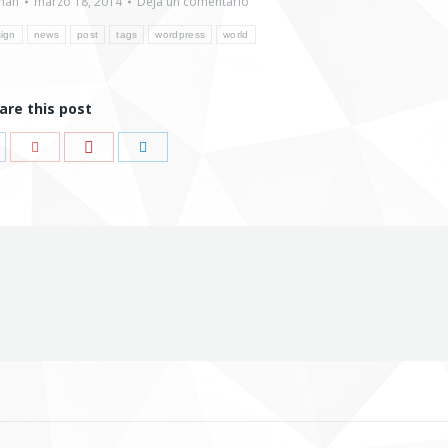
man
marzo 18, 2014
Deja un comentario
ign
news
post
tags
wordpress
world
are this post
Compartir
mpartir
Compartir
Compartir
con
n
con
con
Pinterest
cebook
Google+
LinkedIn