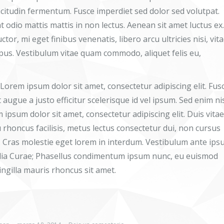
icitudin fermentum. Fusce imperdiet sed dolor sed volutpat.
at odio mattis mattis in non lectus. Aenean sit amet luctus ex.
tor, mi eget finibus venenatis, libero arcu ultricies nisi, vit
empus. Vestibulum vitae quam commodo, aliquet felis eu,
orem ipsum dolor sit amet, consectetur adipiscing elit. Fus
augue a justo efficitur scelerisque id vel ipsum. Sed enim nis
 ipsum dolor sit amet, consectetur adipiscing elit. Duis vitae
u rhoncus facilisis, metus lectus consectetur dui, non cursus
. Cras molestie eget lorem in interdum. Vestibulum ante ip
ubilia Curae; Phasellus condimentum ipsum nunc, eu euismod
ingilla mauris rhoncus sit amet.