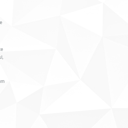
ae
ce
l,
sum