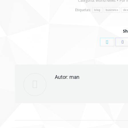
Categoría:
World News
Por
Etiquetas:
blog
business
des
Sh
Compartir
Co
con
co
Twitter
Fa
Autor:
man
Navegación