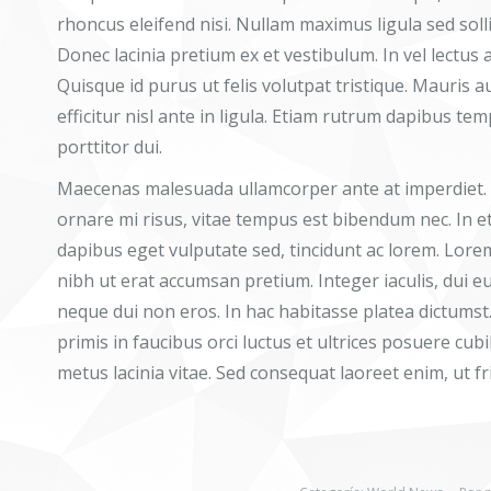
rhoncus eleifend nisi. Nullam maximus ligula sed soll
Donec lacinia pretium ex et vestibulum. In vel lectus 
Quisque id purus ut felis volutpat tristique. Mauris auc
efficitur nisl ante in ligula. Etiam rutrum dapibus t
porttitor dui.
Maecenas malesuada ullamcorper ante at imperdiet. L
ornare mi risus, vitae tempus est bibendum nec. In et 
dapibus eget vulputate sed, tincidunt ac lorem. Lorem
nibh ut erat accumsan pretium. Integer iaculis, dui e
neque dui non eros. In hac habitasse platea dictumst
primis in faucibus orci luctus et ultrices posuere c
metus lacinia vitae. Sed consequat laoreet enim, ut fr