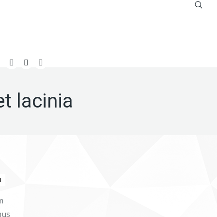
Buscar:
Facebook
YouTube
Instagram
t lacinia
4
m
mus