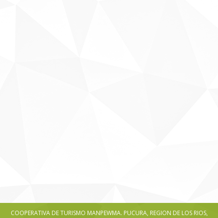
Praesent magna metus consequat
Business
,
Lifestyle & Hobby
Por
man
marzo 18, 2014
Deja un comentario
Vivamus ullamcorper leo risus, non vehicula
odio. In consectetur viverra ante, eget
vulputate magna aliquam in. Ut sem arcu,
consequat quis lacinia id, ultrices in felis.
COOPERATIVA DE TURISMO MANPEWMA. PUCURA, REGION DE LOS RIOS,