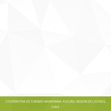
Vestibulum in tempus lorem
Business
,
Marketing
Por
man
enero 19, 2014
Deja un comentario
Duis volutpat sollicitudin ante ac hendrerit.
Lorem ipsum dolor sit amet, consectetur
adipiscing elit. Vestibulum in tempus lorem.
COOPERATIVA DE TURISMO MANPEWMA. PUCURA, REGION DE LOS RIOS,
CHILE.