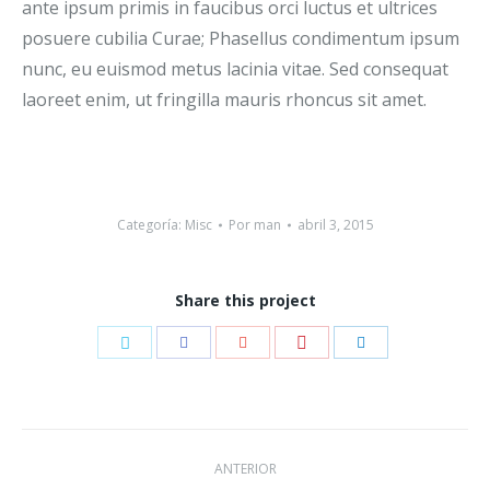
ante ipsum primis in faucibus orci luctus et ultrices
posuere cubilia Curae; Phasellus condimentum ipsum
nunc, eu euismod metus lacinia vitae. Sed consequat
laoreet enim, ut fringilla mauris rhoncus sit amet.
Categoría:
Misc
Por
man
abril 3, 2015
Share this project
Compartir
Compartir
Compartir
Compartir
Compartir
con
con
con
con
con
Pinterest
Twitter
Facebook
Google+
LinkedIn
Navegación
ANTERIOR