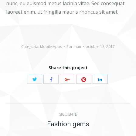
nunc, eu euismod metus lacinia vitae. Sed consequat
laoreet enim, ut fringilla mauris rhoncus sit amet.
Categoría:
Mobile Apps
Por
man
octubre 18, 2017
Share this project
Compartir
Compartir
Compartir
Compartir
Compartir
con
con
con
con
con
Twitter
Pinterest
Facebook
Google+
LinkedIn
Navegación
SIGUIENTE
entre
Fashion gems
Proyecto
siguiente