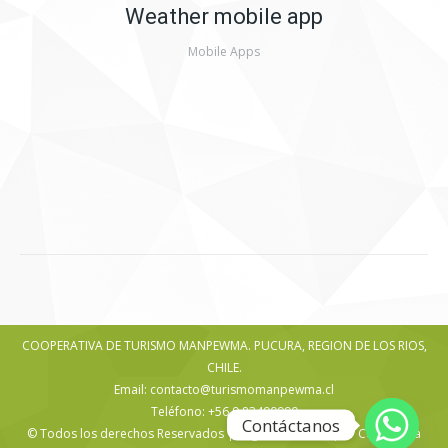
Weather mobile app
Mobile Apps
COOPERATIVA DE TURISMO MANPEWMA. PUCURA, REGION DE LOS RIOS,
CHILE.
Email: contacto@turismomanpewma.cl
Teléfono: +56 9 83490990
Contáctanos
© Todos los derechos Reservados | Página diseñada por Consultora