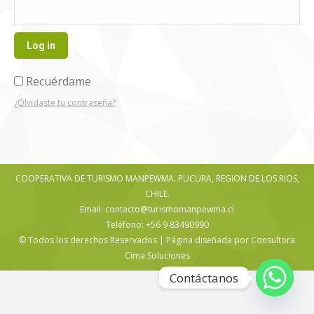
Log in
Recuérdame
¿Olvidaste tu contraseña?
COOPERATIVA DE TURISMO MANPEWMA. PUCURA, REGION DE LOS RIOS,
CHILE.
Email: contacto@turismomanpewma.cl
Teléfono: +56 9 83490990
© Todos los derechos Reservados | Página diseñada por Consultora
Cima Soluciones
Contáctanos