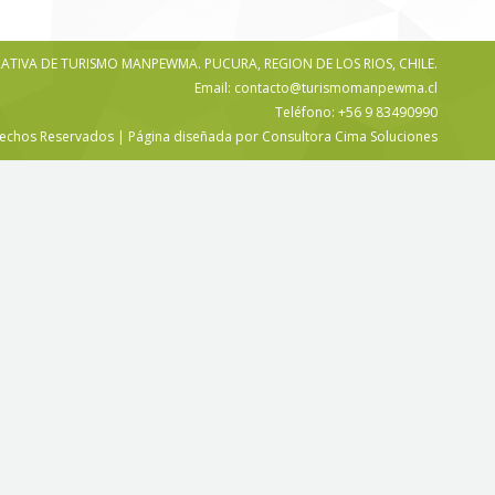
TIVA DE TURISMO MANPEWMA. PUCURA, REGION DE LOS RIOS, CHILE.
Email: contacto@turismomanpewma.cl
Teléfono: +56 9 83490990
echos Reservados | Página diseñada por Consultora Cima Soluciones