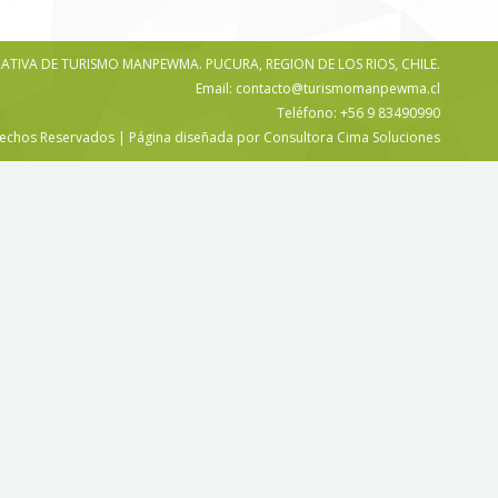
TIVA DE TURISMO MANPEWMA. PUCURA, REGION DE LOS RIOS, CHILE.
Email: contacto@turismomanpewma.cl
Teléfono: +56 9 83490990
echos Reservados | Página diseñada por Consultora Cima Soluciones